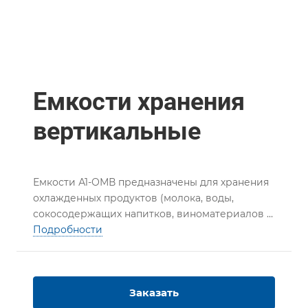
Емкости хранения
вертикальные
Емкости А1-ОМВ предназначены для хранения
охлажденных продуктов (молока, воды,
сокосодержащих напитков, виноматериалов и
других пищевых жидкостей) на предприятиях
Подробности
пищевой промышленности). Используются
для внутрицехового использования.
Емкость
представляет собой резервуар вертикального
Заказать
типа с перемешивающим устройством,