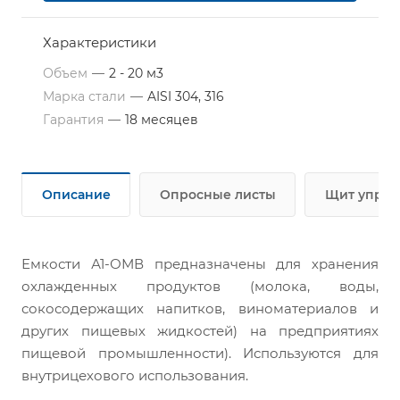
одностенный или теплоизолированный
термоизоляционным материалом. Резервуар
оснащён опорными регулируемыми ногами,
Характеристики
что отличает его от резервуаров уличного
Объем
—
2 - 20 м3
исполнения, которые устанавливаются на
Марка стали
—
AISI 304, 316
фундамент.
Гарантия
—
18 месяцев
Описание
Опросные листы
Щит управ
Емкости А1-ОМВ предназначены для хранения
охлажденных продуктов (молока, воды,
сокосодержащих напитков, виноматериалов и
других пищевых жидкостей) на предприятиях
пищевой промышленности). Используются для
внутрицехового использования.