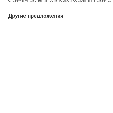
Стстема управления установкой собрана на базе кон
Другие предложения