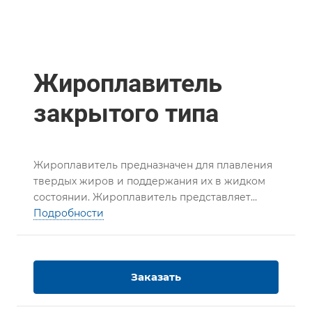
Жироплавитель
закрытого типа
Жироплавитель предназначен для плавления
твердых жиров и поддержания их в жидком
состоянии. Жироплавитель представляет
собой теплоизолированную ванну,
Подробности
установленную на опорах, в которой находится
змеевик для плавления жира. Состоит из
внутренней термоизолированной емкости,
Заказать
заключённой в наружную облицовку.